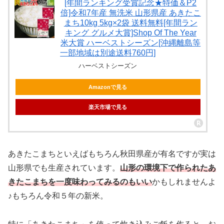
[年間ランキング受賞記念★特価＆P2
倍]令和7年産 無洗米 山形県産 あきたこ
まち10kg 5kg×2袋 送料無料[年間ラン
キング グルメ大賞]Shop Of The Year
米大賞 ハーベストシーズン[沖縄離島等
一部地域は別途送料760円]
ハーベストシーズン
Amazonで見る
楽天市場で見る
あきたこまちといえばもちろん秋田県産が有名ですが実は
山形県でも生産されています。
山形の環境下で作られたあ
きたこまちを一度味わってみるのもいい
かもしれませんよ
♪もちろん令和５年の新米。