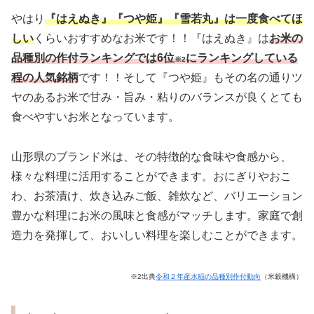
やはり
『はえぬき』『つや姫』『雪若丸』は一度食べてほ
しい
くらいおすすめなお米です！！『はえぬき』は
お米の
品種別の作付ランキングでは6位
にランキングしている
※2
程の人気銘柄
です！！そして『つや姫』もその名の通りツ
ヤのあるお米で甘み・旨み・粘りのバランスが良くとても
食べやすいお米となっています。
山形県のブランド米は、その特徴的な食味や食感から、
様々な料理に活用することができます。おにぎりやおこ
わ、お茶漬け、炊き込みご飯、雑炊など、バリエーション
豊かな料理にお米の風味と食感がマッチします。家庭で創
造力を発揮して、おいしい料理を楽しむことができます。
※2出典
令和２年産水稲の品種別作付動向
（米穀機構）