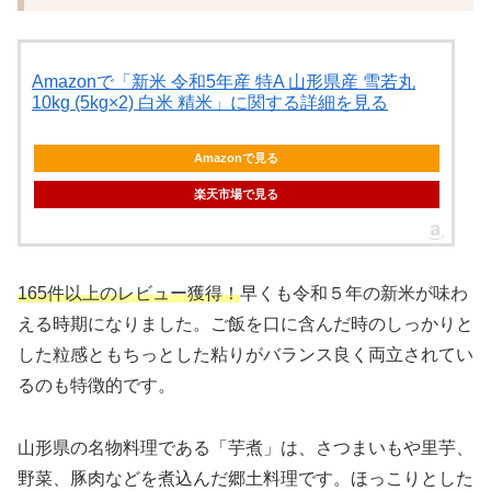
Amazonで「新米 令和5年産 特A 山形県産 雪若丸
10kg (5kg×2) 白米 精米」に関する詳細を見る
Amazonで見る
楽天市場で見る
165件以上のレビュー獲得！
早くも令和５年の新米が味わ
える時期になりました。ご飯を口に含んだ時のしっかりと
した粒感ともちっとした粘りがバランス良く両立されてい
るのも特徴的です。
山形県の名物料理である「芋煮」は、さつまいもや里芋、
野菜、豚肉などを煮込んだ郷土料理です。ほっこりとした