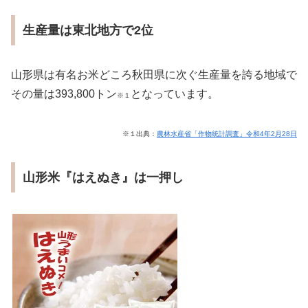
生産量は東北地方で2位
山形県は有名お米どころ秋田県に次ぐ生産量を誇る地域で
その量は393,800トン
となっています。
※１
※１出典：
農林水産省「作物統計調査」令和4年2月28日
山形米『はえぬき』は一押し