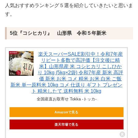
人気おすすめランキング５選を紹介していきたいと思いま
す。
5位『コシヒカリ』 山形県 令和５年新米
楽天スーパーSALE割引中！令和7年産
リピート多数で高評価【注文後に精
米】山形県産 米 コシヒカリ こしひか
り 10kg (5kg×2袋) 令和7年産 新米 高評
価 新米 お米 コメ 精米 お米 白米 ご飯
新米 単一原料米 10kg コメ 仕送り ギフト プレゼン
ト 精米したて 送料無料 米 10kg
全国産直お取寄せ Tokka -トッカ-
Amazonで見る
楽天市場で見る