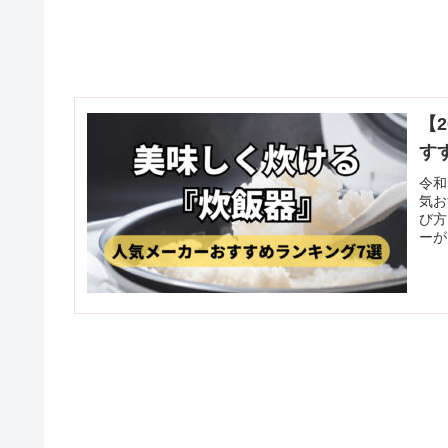
【
す
令和
気お
び方
ーが